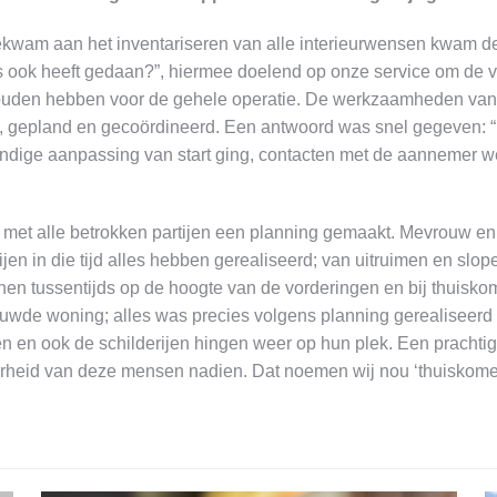
wam aan het inventariseren van alle interieurwensen kwam de all
ds ook heeft gedaan?”, hiermee doelend op onze service om de v
zouden hebben voor de gehele operatie. De werkzaamheden van a
d, gepland en gecoördineerd. Een antwoord was snel gegeven: “
kundige aanpassing van start ging, contacten met de aannemer 
et alle betrokken partijen een planning gemaakt. Mevrouw en
ijen in die tijd alles hebben gerealiseerd; van uitruimen en sl
 ik hen tussentijds op de hoogte van de vorderingen en bij thuis
de woning; alles was precies volgens planning gerealiseerd en 
n en ook de schilderijen hingen weer op hun plek. Een prachtig
heid van deze mensen nadien. Dat noemen wij nou ‘thuiskome