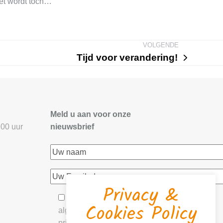
et wordt toch…
Tijd voor verandering!
next
post:
Meld u aan voor onze
.00 uur
nieuwsbrief
Privacy &
U gaat akkoord met onze
Cookies Policy
algemene- &
privacyvoorwaarden