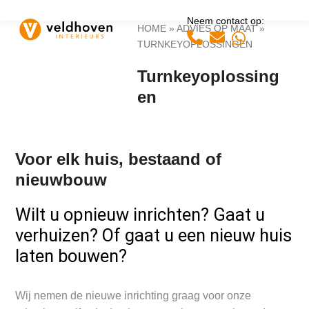
Open
Close
Skip
Neem contact op:
to
mobile
mobile
HOME
»
ADVIES OP MAAT
»
Whatsapp
content
TURNKEYOPLOSSINGEN
menu
menu
Turnkeyoplossing
en
Voor elk huis, bestaand of
nieuwbouw
Wilt u opnieuw inrichten? Gaat u
verhuizen? Of gaat u een nieuw huis
laten bouwen?
Wij nemen de nieuwe inrichting graag voor onze