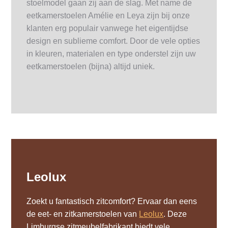
stoelmodel gaan zij aan de slag. Met name de
eetkamerstoelen Amélie en Leya zijn bij onze
klanten erg populair vanwege het eigentijdse
design en sublieme comfort. Door de vele opties
in kleuren, materialen en type onderstel zijn uw
eetkamerstoelen (bijna) altijd uniek.
Leolux
Zoekt u fantastisch zitcomfort? Ervaar dan eens
de eet- en zitkamerstoelen van
Leolux
. Deze
Limburgse zitmeubelfabrikant biedt vele