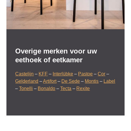
Overige merken voor uw
eethoek of eetkamer
Castelijn
–
KFF
–
Interlübke
–
Pastoe
–
Cor
–
Gelderland
–
Artifort
–
De Sede
–
Montis
–
Label
–
Tonelli
–
Bonaldo
–
Tecta
–
Rexite