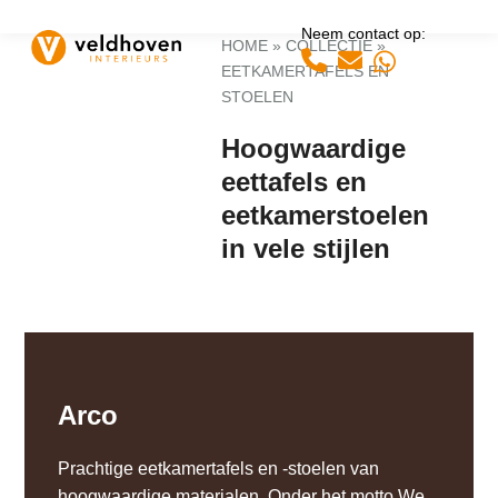
Open
Close
Skip
Neem contact op:
to
mobile
mobile
HOME
»
COLLECTIE
»
Whatsapp
content
EETKAMERTAFELS EN
menu
menu
STOELEN
Hoogwaardige
eettafels en
eetkamerstoelen
in vele stijlen
Arco
Prachtige eetkamertafels en -stoelen van
hoogwaardige materialen. Onder het motto We