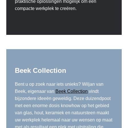
praktische oplossingen mogelijk om een
compacte werkplek te creëren.
Beek Collection
Bent u op zoek naar iets unieks? Wiljan van
Beek, eigenaar van
Beek Collection
vindt
bijzondere ideeën geweldig. Deze duizendpoot
met een enorme dosis knowhow op het gebied
van glas, hout, keramiek en natuursteen maakt
uw werkplek helemaal naar uw wensen op maat
met als resultaat een plek met uitstraling die