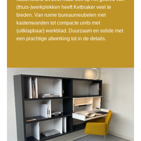
(thuis-)werkplekken heeft Kettnaker veel te
bieden. Van ruime bureaumeubelen met
kastenwanden tot compacte units met
(uitklapbaar) werkblad. Duurzaam en solide met
een prachtige afwerking tot in de details.