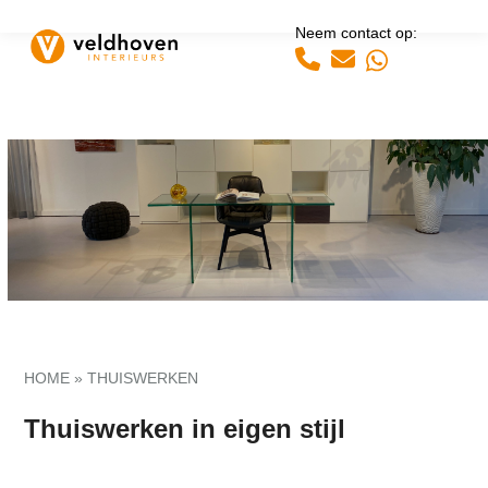
Open
Close
Skip
Neem contact op:
to
mobile
mobile
Whatsapp
content
menu
menu
HOME
»
THUISWERKEN
Thuiswerken in eigen stijl