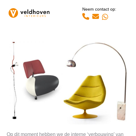
Open
Close
Skip
Neem contact op:
to
mobile
mobile
Whatsapp
content
menu
menu
Op dit moment hebben we de interne ‘verbouwing’ van