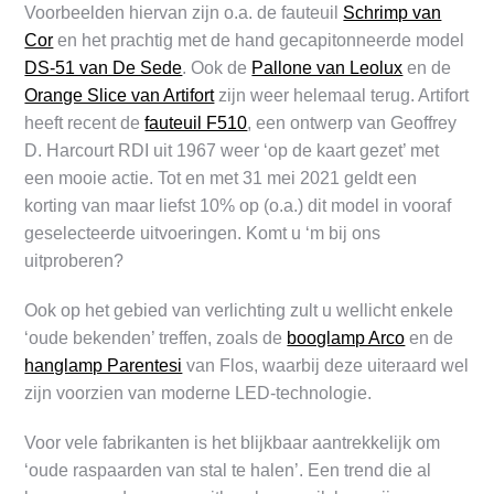
Voorbeelden hiervan zijn o.a. de fauteuil
Schrimp van
Cor
en het prachtig met de hand gecapitonneerde model
DS-51 van De Sede
. Ook de
Pallone van Leolux
en de
Orange Slice van Artifort
zijn weer helemaal terug. Artifort
heeft recent de
fauteuil F510
, een ontwerp van Geoffrey
D. Harcourt RDI uit 1967 weer ‘op de kaart gezet’ met
een mooie actie. Tot en met 31 mei 2021 geldt een
korting van maar liefst 10% op (o.a.) dit model in vooraf
geselecteerde uitvoeringen. Komt u ‘m bij ons
uitproberen?
Ook op het gebied van verlichting zult u wellicht enkele
‘oude bekenden’ treffen, zoals de
booglamp Arco
en de
hanglamp Parentesi
van Flos, waarbij deze uiteraard wel
zijn voorzien van moderne LED-technologie.
Voor vele fabrikanten is het blijkbaar aantrekkelijk om
‘oude raspaarden van stal te halen’. Een trend die al