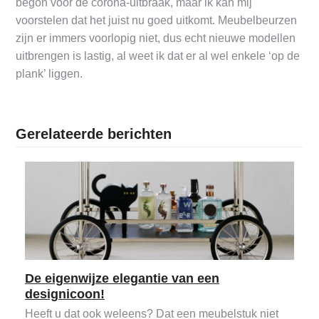
begon voor de corona-uitbraak, maar ik kan mij
voorstelen dat het juist nu goed uitkomt. Meubelbeurzen
zijn er immers voorlopig niet, dus echt nieuwe modellen
uitbrengen is lastig, al weet ik dat er al wel enkele ‘op de
plank’ liggen.
Gerelateerde berichten
De eigenwijze elegantie van een
designicoon!
Heeft u dat ook weleens? Dat een meubelstuk niet