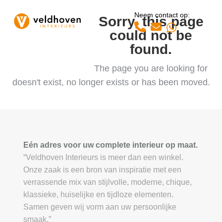
Open
Close
Skip
Neem contact op:
to
Sorry, this page
mobile
mobile
Whatsapp
content
could not be
menu
menu
found.
The page you are looking for
doesn't exist, no longer exists or has been moved.
Eén adres voor uw complete interieur op maat.
“Veldhoven Interieurs is meer dan een winkel.
Onze zaak is een bron van inspiratie met een
verrassende mix van stijlvolle, moderne, chique,
klassieke, huiselijke en tijdloze elementen.
Samen geven wij vorm aan uw persoonlijke
smaak.”