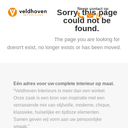
Open
Close
Skip
Neem contact op:
to
Sorry, this page
mobile
mobile
Whatsapp
content
could not be
menu
menu
found.
The page you are looking for
doesn't exist, no longer exists or has been moved.
Eén adres voor uw complete interieur op maat.
“Veldhoven Interieurs is meer dan een winkel.
Onze zaak is een bron van inspiratie met een
verrassende mix van stijlvolle, moderne, chique,
klassieke, huiselijke en tijdloze elementen.
Samen geven wij vorm aan uw persoonlijke
smaak.”